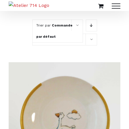
Passer
au
contenu
Trier par
Commande
par défaut
Montrer
20 produits
AJOUTER AU PANIER
/
DÉTAILS