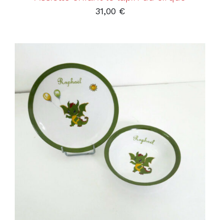
31,00
€
AJOUTER AU PANIER
/
DÉTAILS