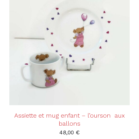
AJOUTER AU PANIER
/
DÉTAILS
Assiette et mug enfant – l’ourson aux
ballons
48,00
€