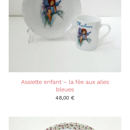
AJOUTER AU PANIER
/
DÉTAILS
Assiette enfant – la fée aux ailes
bleues
48,00
€