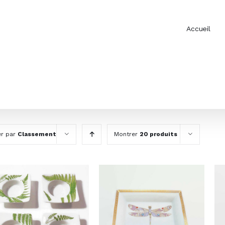
Accueil
er par
Classement
Montrer
20 produits
AJOUTER AU PANIER
AJOUTER AU PANIER
/
DÉTAILS
/
DÉTAILS