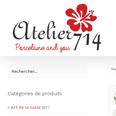
Passer
au
contenu
Tri
Catégories de produits
Art de la table
(87)