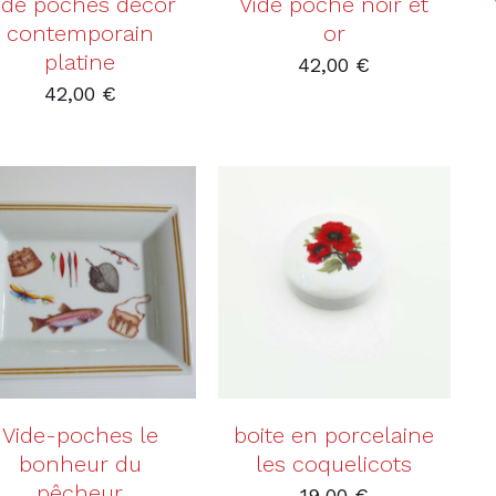
ide poches décor
Vide poche noir et
contemporain
or
platine
42,00
€
42,00
€
AJOUTER AU PANIER
AJOUTER AU PANIER
/
DÉTAILS
/
DÉTAILS
Vide-poches le
boite en porcelaine
bonheur du
les coquelicots
pêcheur
19,00
€