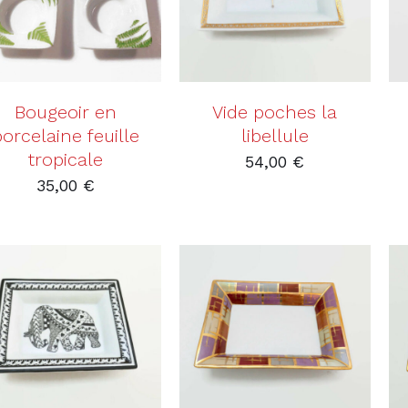
Bougeoir en
Vide poches la
porcelaine feuille
libellule
tropicale
54,00
€
35,00
€
AJOUTER AU PANIER
AJOUTER AU PANIER
/
DÉTAILS
/
DÉTAILS