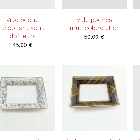
Vide poche
Vide poches
l’éléphant venu
multicolore et or
d’ailleurs
59,00
€
45,00
€
AJOUTER AU PANIER
AJOUTER AU PANIER
/
DÉTAILS
/
DÉTAILS