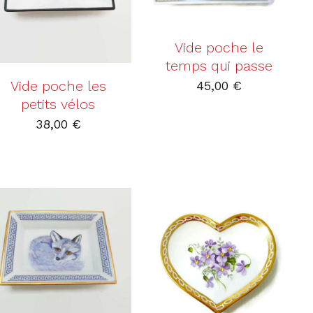
Vide poche le
temps qui passe
Vide poche les
45,00
€
petits vélos
38,00
€
AJOUTER AU PANIER
AJOUTER AU PANIER
/
DÉTAILS
/
DÉTAILS