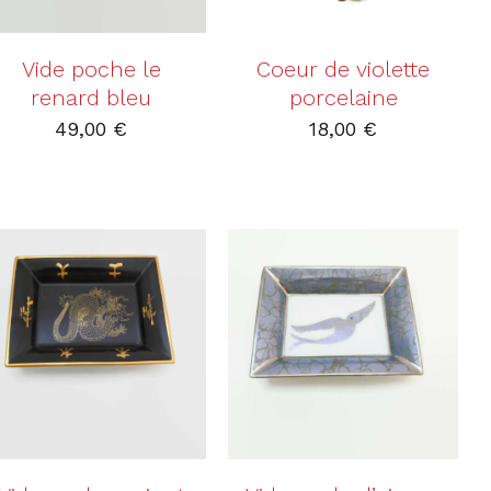
Vide poche le
Coeur de violette
renard bleu
porcelaine
49,00
€
18,00
€
AJOUTER AU PANIER
AJOUTER AU PANIER
/
DÉTAILS
/
DÉTAILS