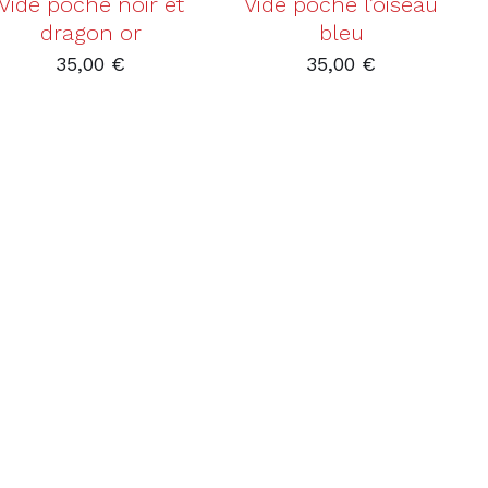
Vide poche noir et
Vide poche l’oiseau
dragon or
bleu
35,00
€
35,00
€