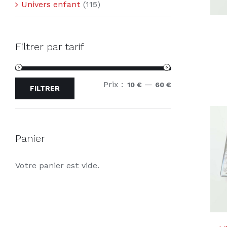
Univers enfant
(115)
Filtrer par tarif
Prix :
—
Prix
Prix
10 €
60 €
FILTRER
min
max
Panier
Votre panier est vide.