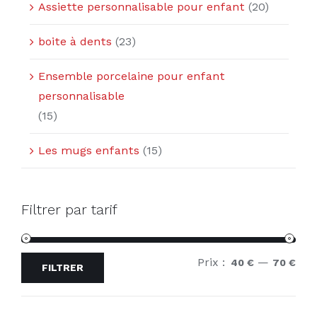
Assiette personnalisable pour enfant
(20)
boite à dents
(23)
Ensemble porcelaine pour enfant
personnalisable
(15)
Les mugs enfants
(15)
Filtrer par tarif
Prix :
—
Prix
Prix
40 €
70 €
FILTRER
min
ma