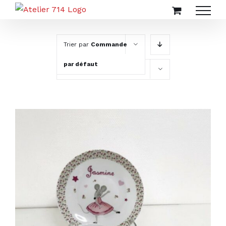
Passer
au
contenu
Trier par
Commande
par défaut
Montrer
20 produits
AJOUTER AU PANIER
/
DÉTAILS