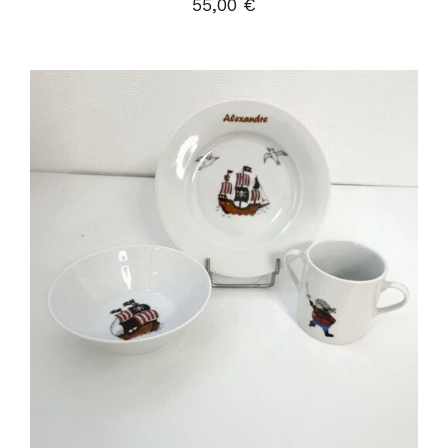
55,00
€
AJOUTER AU PANIER
/
DÉTAILS