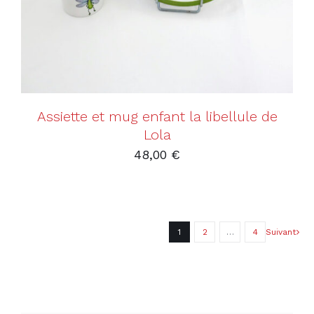
Assiette et mug enfant la libellule de
Lola
48,00
€
1
2
…
4
Suivant