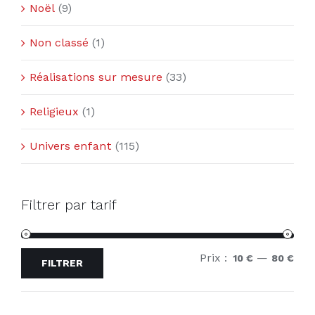
Noël
(9)
Non classé
(1)
Réalisations sur mesure
(33)
Religieux
(1)
Univers enfant
(115)
Filtrer par tarif
Prix :
—
Prix
Prix
10 €
80 €
FILTRER
min
ma