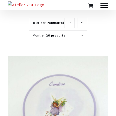
Passer
au
contenu
Trier par
Popularité
Montrer
20 produits
AJOUTER AU PANIER
/
DÉTAILS