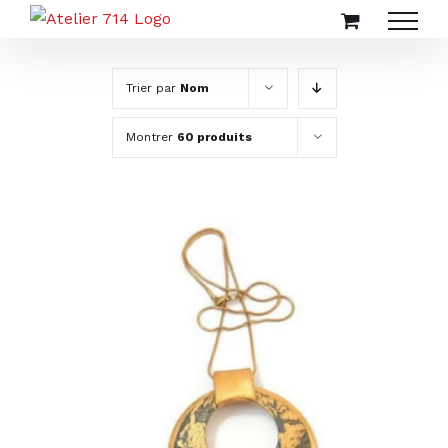
Passer
au
contenu
Trier par
Nom
Montrer
60 produits
AJOUTER AU PANIER
/
DÉTAILS