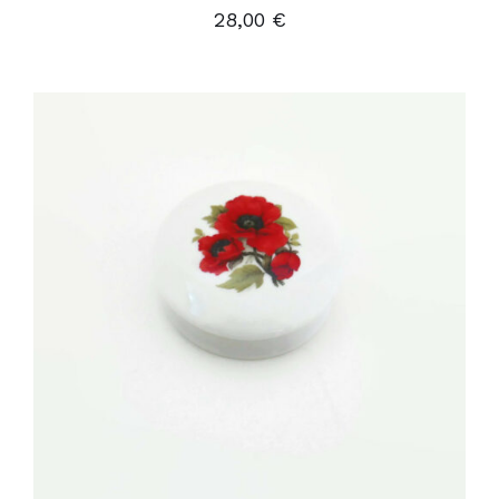
28,00
€
AJOUTER AU PANIER
/
DÉTAILS