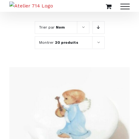
Passer
au
contenu
Trier par
Nom
Montrer
20 produits
AJOUTER AU PANIER
/
DÉTAILS