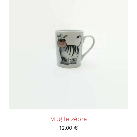
AJOUTER AU PANIER
/
DÉTAILS
Mug le zèbre
12,00
€