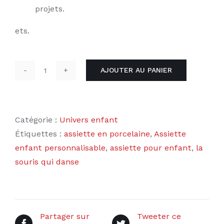
projets.
ets.
AJOUTER AU PANIER
quantité
de
Assiette
enfant
Catégorie :
Univers enfant
la
Étiquettes :
assiette en porcelaine
,
Assiette
souris
enfant personnalisable
,
assiette pour enfant
,
la
qui
souris qui danse
danse
Partager sur
Tweeter ce