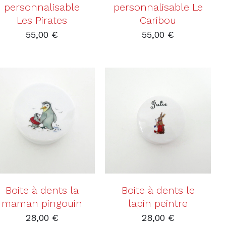
personnalisable
personnalisable Le
Les Pirates
Caribou
55,00
€
55,00
€
AJOUTER AU PANIER
AJOUTER AU PANIER
/
DÉTAILS
/
DÉTAILS
Boite à dents la
Boite à dents le
maman pingouin
lapin peintre
28,00
€
28,00
€