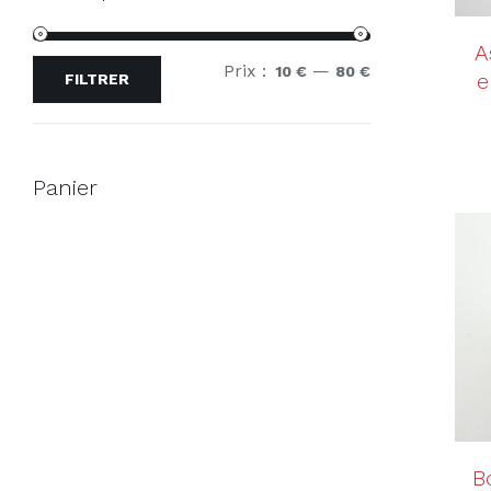
A
Prix :
—
Prix
Prix
10 €
80 €
e
FILTRER
min
max
Panier
B