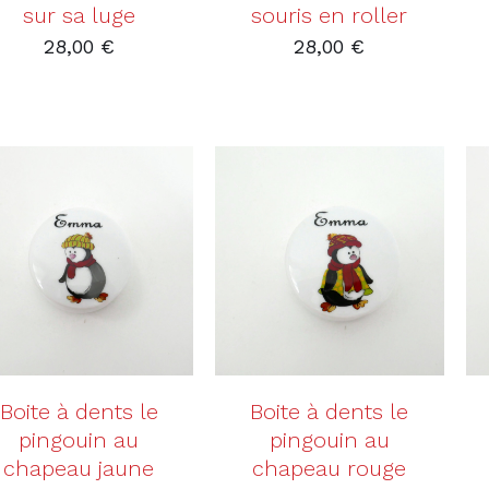
sur sa luge
souris en roller
28,00
€
28,00
€
AJOUTER AU PANIER
AJOUTER AU PANIER
/
DÉTAILS
/
DÉTAILS
Boite à dents le
Boite à dents le
pingouin au
pingouin au
chapeau jaune
chapeau rouge