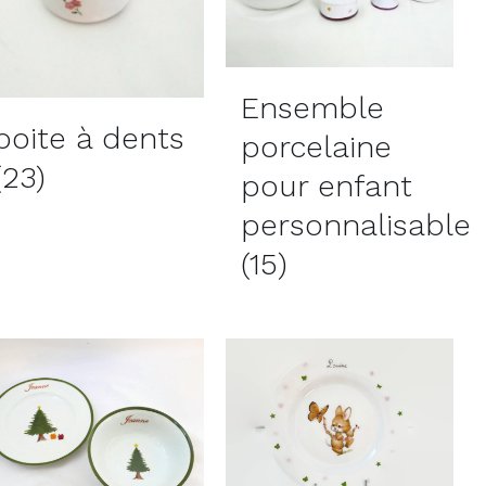
Ensemble
boite à dents
porcelaine
(23)
pour enfant
personnalisable
(15)
AJOUTER AU PANIER
AJOUTER AU PANIER
/
DÉTAILS
/
DÉTAILS