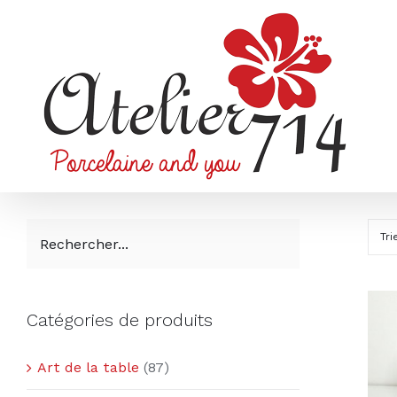
Passer
au
contenu
Tri
Catégories de produits
Art de la table
(87)