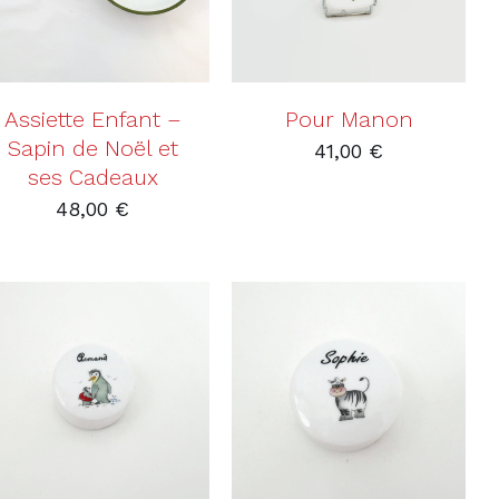
Assiette Enfant –
Pour Manon
Sapin de Noël et
41,00
€
ses Cadeaux
48,00
€
AJOUTER AU PANIER
AJOUTER AU PANIER
/
DÉTAILS
/
DÉTAILS