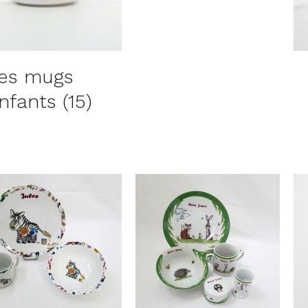
es mugs
nfants
(15)
AJOUTER AU PANIER
AJOUTER AU PANIER
/
DÉTAILS
/
DÉTAILS