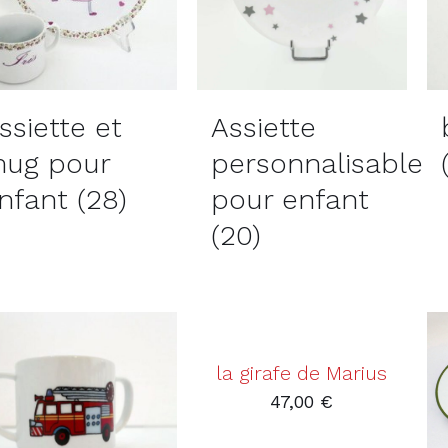
ssiette et
Assiette
ug pour
personnalisable
nfant
(28)
pour enfant
(20)
AJOUTER
AU
PANIER
/
DÉTAILS
la girafe de Marius
47,00
€