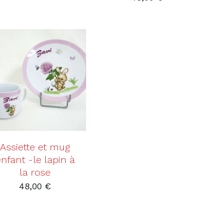
AJOUTER AU PANIER
/
DÉTAILS
Assiette et mug
nfant -le lapin à
la rose
48,00
€