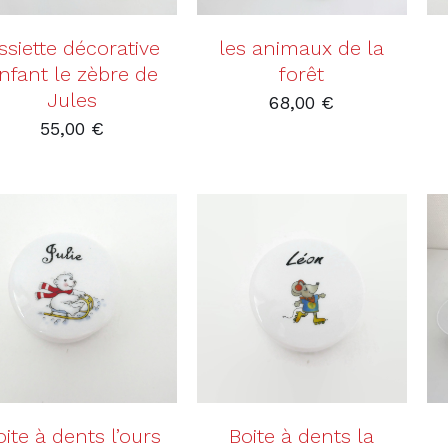
ssiette décorative
les animaux de la
nfant le zèbre de
forêt
Jules
68,00
€
55,00
€
AJOUTER AU PANIER
AJOUTER AU PANIER
/
DÉTAILS
/
DÉTAILS
oite à dents l’ours
Boite à dents la