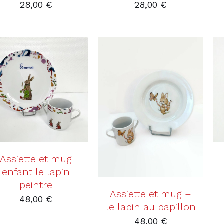
28,00
€
28,00
€
AJOUTER AU PANIER
/
DÉTAILS
AJOUTER AU PANIER
/
DÉTAILS
Assiette et mug
enfant le lapin
peintre
Assiette et mug –
48,00
€
le lapin au papillon
48,00
€