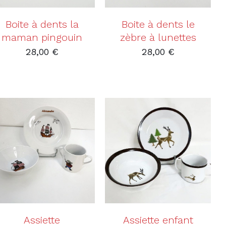
Boite à dents la
Boite à dents le
maman pingouin
zèbre à lunettes
28,00
€
28,00
€
AJOUTER AU PANIER
AJOUTER AU PANIER
/
DÉTAILS
/
DÉTAILS
Assiette
Assiette enfant