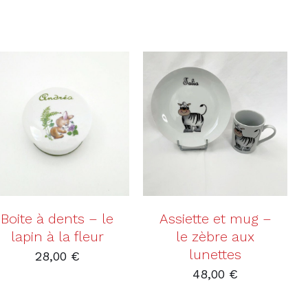
AJOUTER AU PANIER
AJOUTER AU PANIER
/
DÉTAILS
/
DÉTAILS
Boite à dents – le
Assiette et mug –
lapin à la fleur
le zèbre aux
lunettes
28,00
€
48,00
€