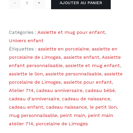
AJOUTER AU PANIER
quantité
de
Assiette
et
Catégories :
Assiette et mug pour enfant
,
mug
Univers enfant
personnalisables
Étiquettes :
assiette en porcelaine
,
assiette en
le
porcelaine de Limoges
,
assiette enfant
,
Assiette
petit
enfant personnalisable
,
assiette et mug enfant
,
lion
assiette le lion
,
assiette personnalisable
,
assiette
porcelaine de Limoges
,
assiette pour enfant
,
Atelier 714
,
cadeau anniversaire
,
cadeau bébé
,
cadeau d'anniversaire
,
cadeau de naissance
,
cadeau enfant
,
cadeau naissance
,
le petit lion
,
mug personnalisable
,
peint main
,
peint main
atelier 714
,
porcelaine de Limoges