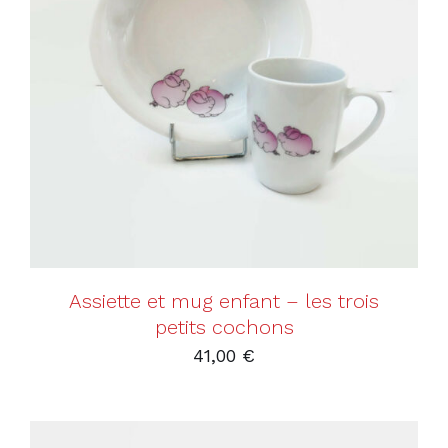
AJOUTER AU PANIER
/
DÉTAILS
Assiette et mug enfant – les trois
petits cochons
41,00
€